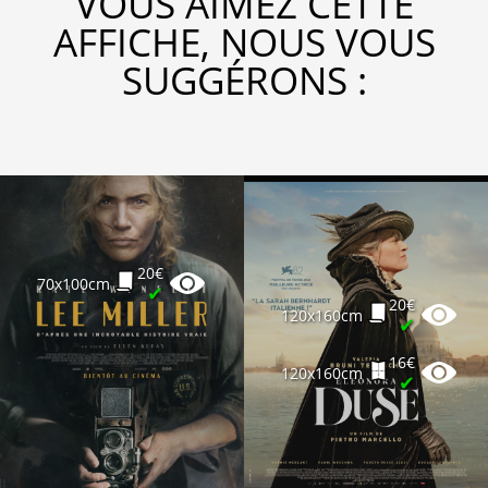
VOUS AIMEZ CETTE
AFFICHE, NOUS VOUS
SUGGÉRONS :
20€
70x100cm
✔
20€
120x160cm
✔
16€
120x160cm
✔