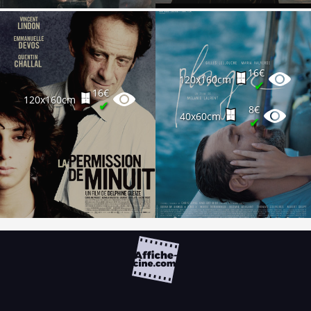
16€
120x160cm
✔
16€
120x160cm
✔
8€
40x60cm
✔
FAQ
PARTENAIRES
NEWSLETTER