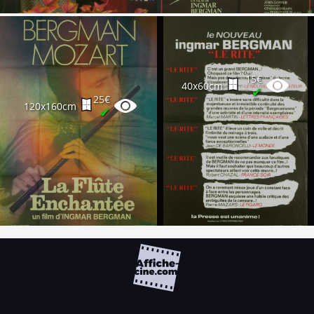
15€
40x60cm
✔
25€
120x160cm
✔