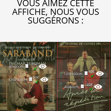
VOUS AIMEZ CETTE
AFFICHE, NOUS VOUS
SUGGÉRONS :
15€
40x60cm
✔
40€
120x160cm
✔
30€
120x160cm
✔
20€
40x60cm
✔