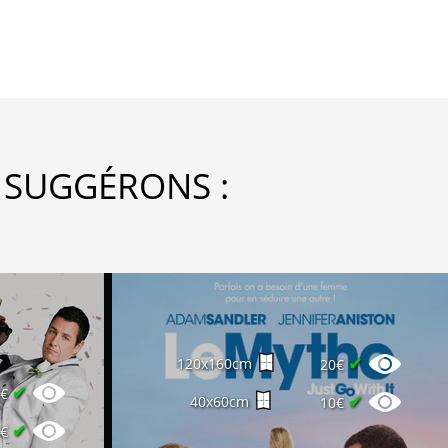
 SUGGÉRONS :
✔
120x160cm
20€
✔
0€
✔
40x60cm
10€
✔
8€