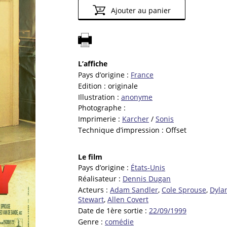
Ajouter au panier
L’affiche
Pays d’origine :
France
Edition :
originale
Illustration :
anonyme
Photographe :
Imprimerie :
Karcher
/
Sonis
Technique d’impression :
Offset
Le film
Pays d’origine :
États-Unis
Réalisateur :
Dennis Dugan
Acteurs :
Adam Sandler
,
Cole Sprouse
,
Dyla
Stewart
,
Allen Covert
Date de 1ère sortie :
22/09/1999
Genre :
comédie