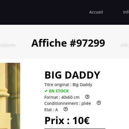
Accueil
In
Affiche #97299
écédente
affi
BIG DADDY
Titre original :
Big Daddy
✔ EN STOCK
Format :
40x60 cm
Conditionnement :
pliée
Etat :
A
Prix :
10€