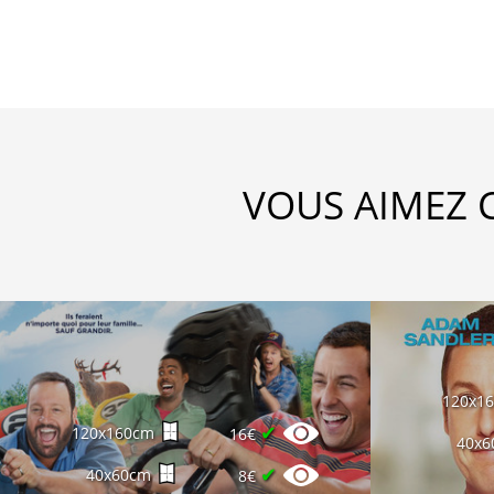
VOUS AIMEZ 
120x1
✔
120x160cm
16€
40x6
✔
40x60cm
8€