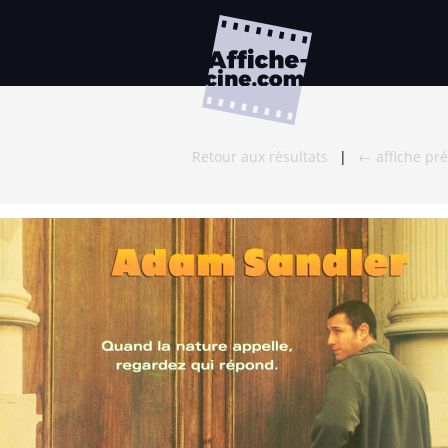
Retour aux résultats
|
← affiche pr