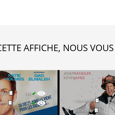
CETTE AFFICHE, NOUS VOUS
✔
60cm
16€
120x160cm
2
✔
0cm
8€
40x60cm