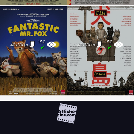
15€
15€
40x60cm
40x60cm
✔
✔