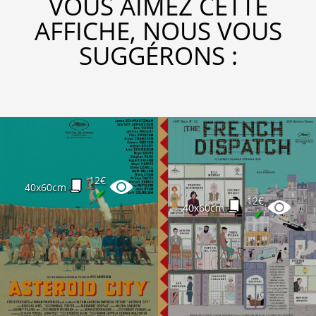
VOUS AIMEZ CETTE
AFFICHE, NOUS VOUS
SUGGÉRONS :
12€
40x60cm
✔
12€
40x60cm
✔