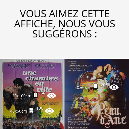
VOUS AIMEZ CETTE
AFFICHE, NOUS VOUS
SUGGÉRONS :
20€
40x60cm
✔
35€
120x160cm
✔
10€
40x60cm
✔