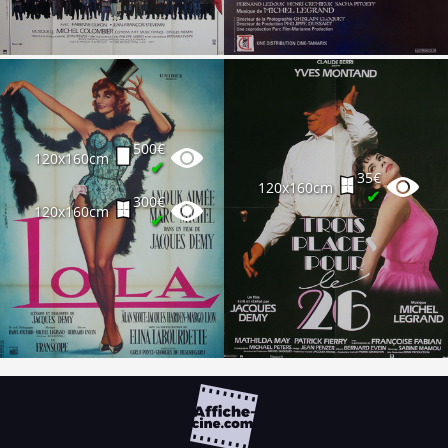
500€
120x160cm
✔
35€
120x160cm
✔
300€
120x160cm
✔