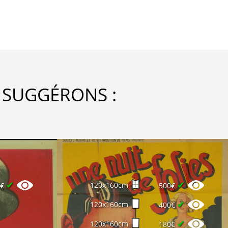
 SUGGÉRONS :
✔
✔
120x160cm
0€
500€
✔
120x160cm
400€
✔
120x160cm
180€