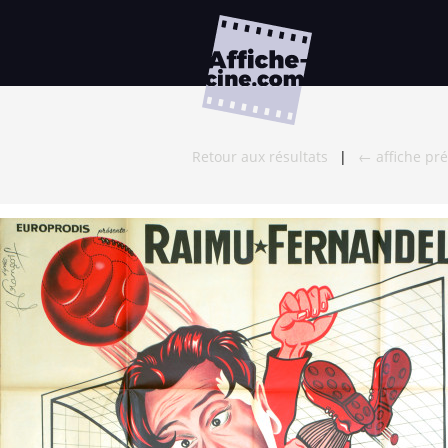
Retour aux résultats
|
← affiche pr