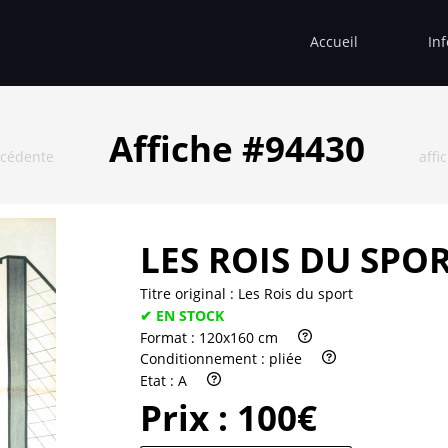
Accueil
In
Affiche #94430
écédente
affi
LES ROIS DU SPO
Titre original :
Les Rois du sport
✔ EN STOCK
Format :
120x160 cm
Conditionnement :
pliée
Etat :
A
Prix :
100€