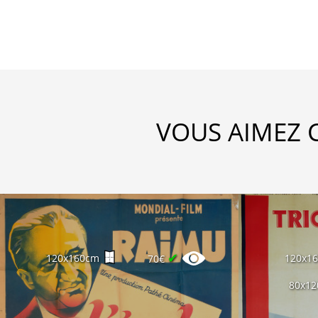
VOUS AIMEZ 
✔
120x160cm
120x1
70€
80x1