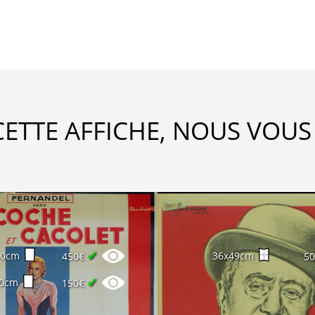
CETTE AFFICHE, NOUS VOUS
✔
60cm
36x49cm
450€
5
✔
20cm
150€