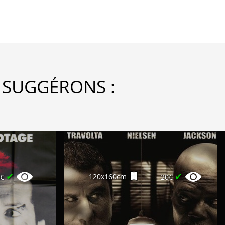
 SUGGÉRONS :
✔
✔
120x160cm
0€
20€