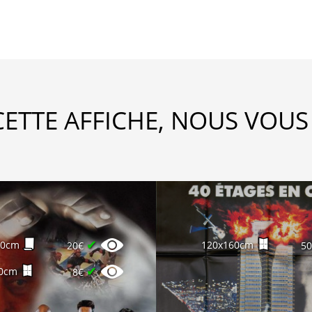
CETTE AFFICHE, NOUS VOUS
✔
60cm
120x160cm
20€
5
✔
0cm
8€