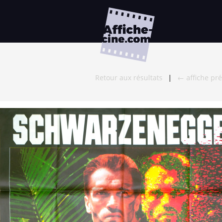
Retour aux résultats
|
← affiche pr