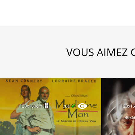
VOUS AIMEZ 
✔
120x160cm
120x1
20€
40x6