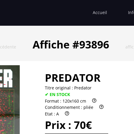
Accueil
In
Affiche #93896
écédente
affi
PREDATOR
Titre original :
Predator
✔ EN STOCK
Format :
120x160 cm
Conditionnement :
pliée
Etat :
A
Prix :
70€