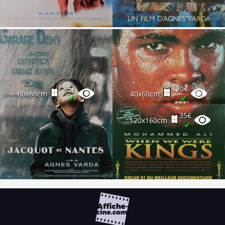
35€
20€
60x80cm
40x60cm
✔
✔
35€
120x160cm
✔