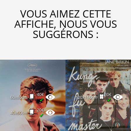
VOUS AIMEZ CETTE
AFFICHE, NOUS VOUS
SUGGÉRONS :
40€
30€
60x80cm
120x160cm
✔
✔
20€
40x60cm
✔