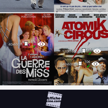
10€
40x60cm
✔
20€
120x160cm
✔
10€
40x60cm
✔