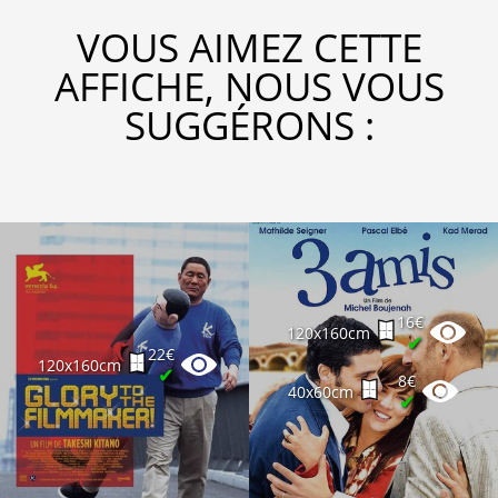
VOUS AIMEZ CETTE
AFFICHE, NOUS VOUS
SUGGÉRONS :
16€
120x160cm
✔
22€
120x160cm
✔
8€
40x60cm
✔