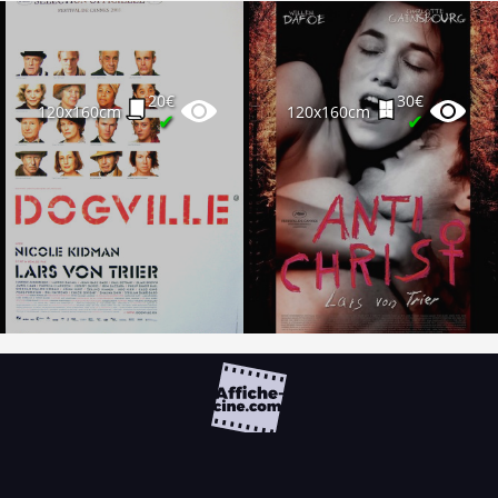
20€
30€
120x160cm
120x160cm
✔
✔
FAQ
PARTENAIRES
NEWSLETTER