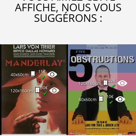
AFFICHE, NOUS VOUS
SUGGÉRONS :
15€
40x60cm
✔
22€
120x160cm
✔
30€
120x160cm
✔
10€
40x60cm
✔