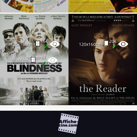
16€
20€
120x160cm
120x160cm
✔
✔
8€
40x60cm
✔