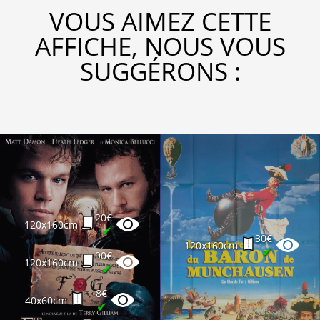
VOUS AIMEZ CETTE
AFFICHE, NOUS VOUS
SUGGÉRONS :
20€
120x160cm
✔
30€
120x160cm
✔
90€
120x160cm
✔
8€
40x60cm
✔