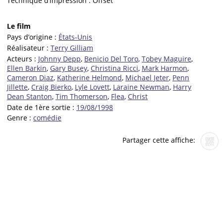
Technique d’impression :
Offset
Le film
Pays d’origine :
États-Unis
Réalisateur :
Terry Gilliam
Acteurs :
Johnny Depp
,
Benicio Del Toro
,
Tobey Maguire
,
Ellen Barkin
,
Gary Busey
,
Christina Ricci
,
Mark Harmon
,
Cameron Diaz
,
Katherine Helmond
,
Michael Jeter
,
Penn
Jillette
,
Craig Bierko
,
Lyle Lovett
,
Laraine Newman
,
Harry
Dean Stanton
,
Tim Thomerson
,
Flea
,
Christ
Date de 1ère sortie :
19/08/1998
Genre :
comédie
Partager cette affiche: