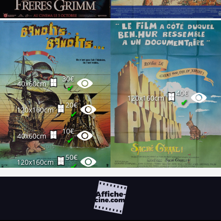
30€
40x60cm
✔
40€
120x160cm
✔
20€
120x160cm
✔
10€
40x60cm
✔
50€
120x160cm
✔