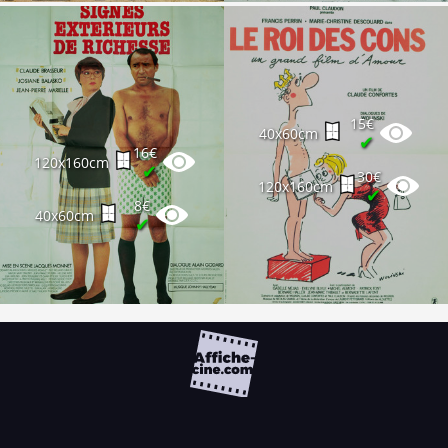
15€
40x60cm
✔
16€
120x160cm
✔
30€
120x160cm
✔
8€
40x60cm
✔
FAQ
PARTENAIRES
NEWSLETTER