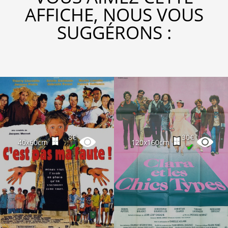
AFFICHE, NOUS VOUS
SUGGÉRONS :
8€
30€
40x60cm
120x160cm
✔
✔