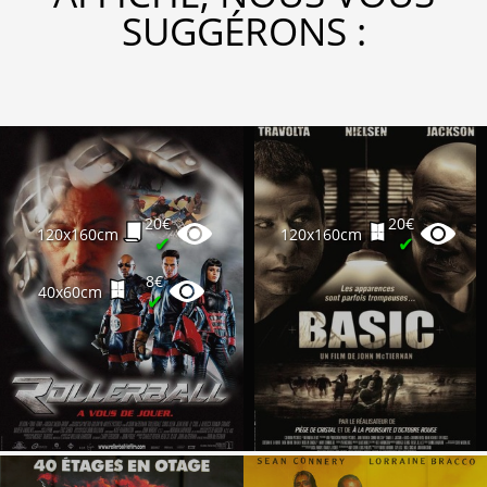
SUGGÉRONS :
20€
20€
120x160cm
120x160cm
✔
✔
8€
40x60cm
✔