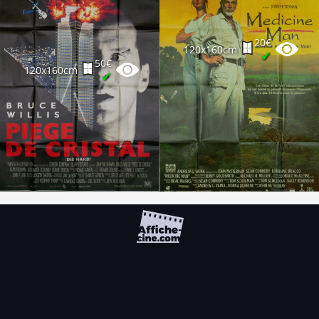
20€
120x160cm
✔
50€
120x160cm
✔
FAQ
PARTENAIRES
NEWSLETTER