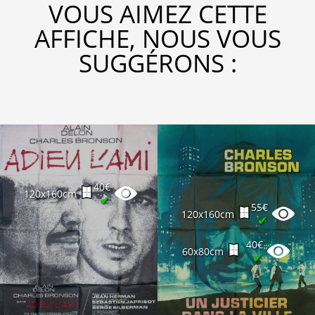
VOUS AIMEZ CETTE
AFFICHE, NOUS VOUS
SUGGÉRONS :
40€
120x160cm
✔
55€
120x160cm
✔
40€
60x80cm
✔