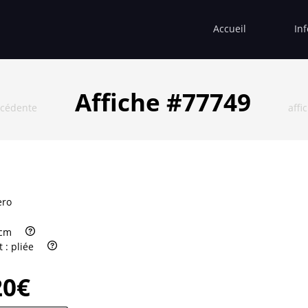
Accueil
In
Affiche #77749
écédente
affi
ero
 cm
t :
pliée
20€