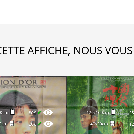
CETTE AFFICHE, NOUS VOUS
✔
60cm
120x160cm
30€
2
✔
0cm
40x60cm
20€
1