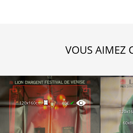
VOUS AIMEZ 
✔
120x160cm
40€
120x1
60x8