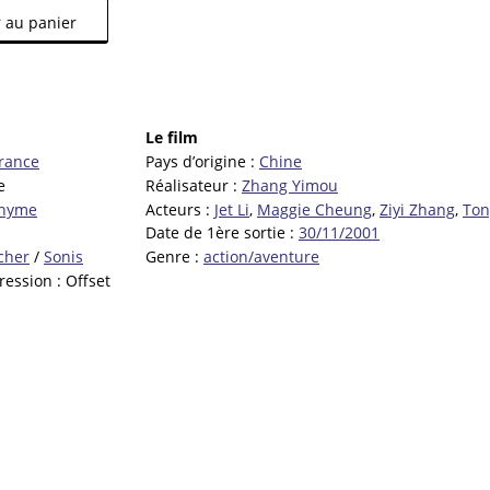
 au panier
Le film
rance
Pays d’origine :
Chine
e
Réalisateur :
Zhang Yimou
nyme
Acteurs :
Jet Li
,
Maggie Cheung
,
Ziyi Zhang
,
Ton
Date de 1ère sortie :
30/11/2001
cher
/
Sonis
Genre :
action/aventure
ression :
Offset