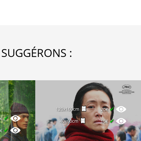
 SUGGÉRONS :
✔
120x160cm
20€
✔
5€
✔
40x60cm
10€
✔
2€