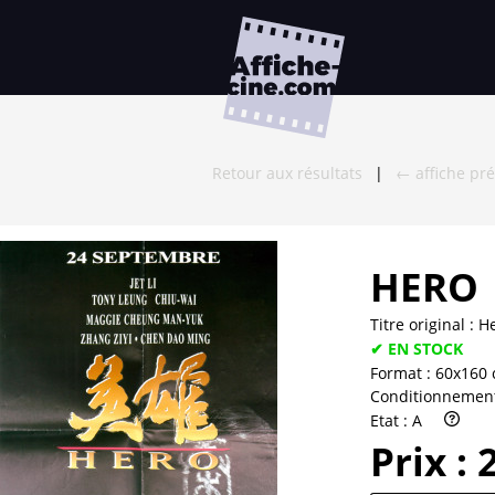
Retour aux résultats
|
← affiche pr
HERO
Titre original :
H
✔ EN STOCK
Format :
60x160
Conditionnemen
Etat :
A
Prix :