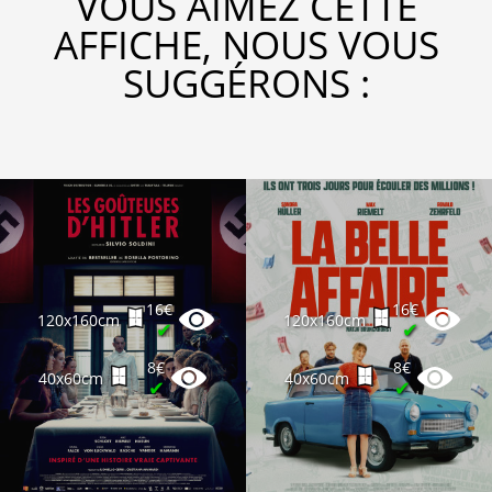
VOUS AIMEZ CETTE
AFFICHE, NOUS VOUS
SUGGÉRONS :
16€
16€
120x160cm
120x160cm
✔
✔
8€
8€
40x60cm
40x60cm
✔
✔