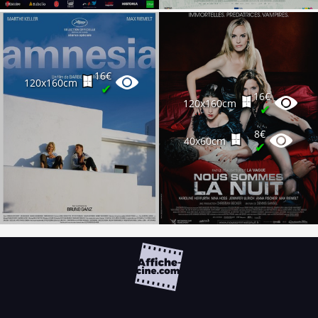
16€
120x160cm
✔
16€
120x160cm
✔
8€
40x60cm
✔
FAQ
PARTENAIRES
NEWSLETTER