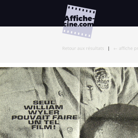
Retour aux résultats
|
← affiche p