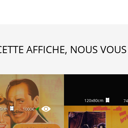
CETTE AFFICHE, NOUS VOUS
120x80cm
7
✔
60cm
1000€