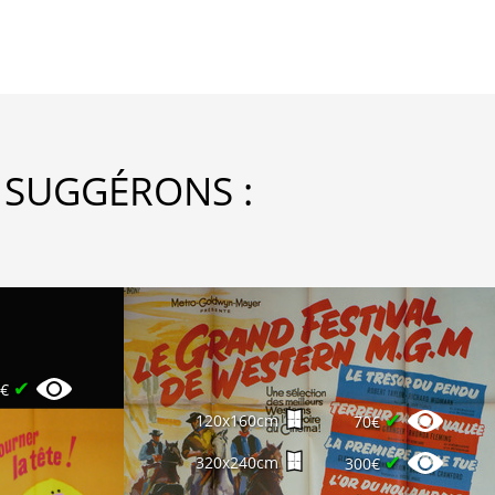
 SUGGÉRONS :
✔
4€
✔
120x160cm
70€
✔
320x240cm
300€