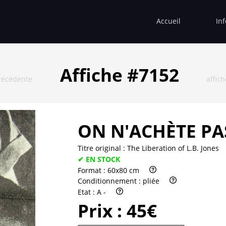
Accueil
In
Affiche #7152
récédente
affic
ON N'ACHÈTE PAS
Titre original :
The Liberation of L.B. Jones
✔ EN STOCK
Format :
60x80 cm
Conditionnement :
pliée
Etat :
A -
Prix :
45€