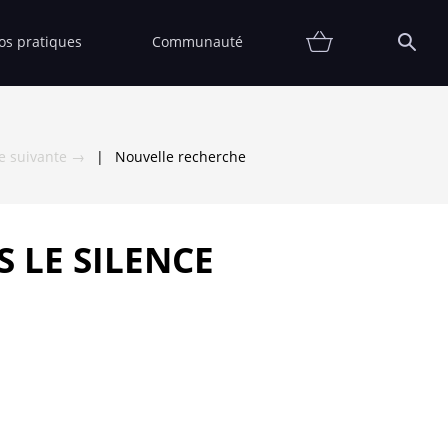
fos pratiques
Communauté
Promotions
Contact
Affiche
FAQ
Etat
Collectionneur
Thématiques
Partenaires
Vendre
Vendu
he suivante →
|
Nouvelle recherche
 LE SILENCE