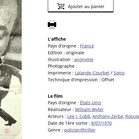
Ajouter au panier
L’affiche
Pays d’origine :
France
Edition :
originale
Illustration :
anonyme
Photographe :
Imprimerie :
Lalande-Courbet
/
Sonis
Technique d’impression :
Offset
Le film
Pays d’origine :
États-Unis
Réalisateur :
William Wyler
Acteurs :
Lee J. Cobb
,
Anthony Zerbe
,
Rosco
Date de 1ère sortie :
8/07/1970
Genre :
policier/thriller