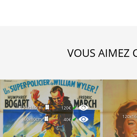
VOUS AIMEZ 
✔
120x160cm
120€
120x1
✔
60x80cm
40€