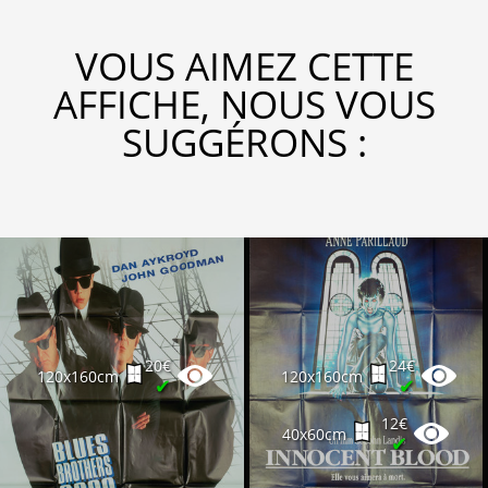
VOUS AIMEZ CETTE
AFFICHE, NOUS VOUS
SUGGÉRONS :
20€
24€
120x160cm
120x160cm
✔
✔
12€
40x60cm
✔