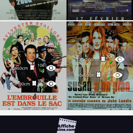
20€
120x160cm
✔
10€
40x60cm
✔
10€
40x60cm
✔
30€
70x100cm
✔