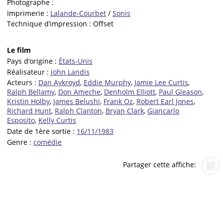
Photographe :
Imprimerie :
Lalande-Courbet
/
Sonis
Technique d’impression :
Offset
Le film
Pays d’origine :
États-Unis
Réalisateur :
John Landis
Acteurs :
Dan Aykroyd
,
Eddie Murphy
,
Jamie Lee Curtis
,
Ralph Bellamy
,
Don Ameche
,
Denholm Elliott
,
Paul Gleason
,
Kristin Holby
,
James Belushi
,
Frank Oz
,
Robert Earl Jones
,
Richard Hunt
,
Ralph Clanton
,
Bryan Clark
,
Giancarlo
Esposito
,
Kelly Curtis
Date de 1ère sortie :
16/11/1983
Genre :
comédie
Partager cette affiche: