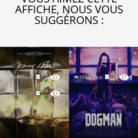
AFFICHE, NOUS VOUS
SUGGÉRONS :
30€
16€
120x160cm
120x160cm
✔
✔
22€
120x160cm
✔