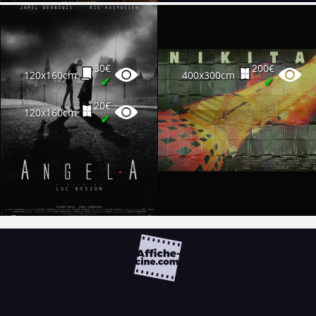
30€
200€
120x160cm
400x300cm
✔
✔
20€
120x160cm
✔
FAQ
PARTENAIRES
NEWSLETTER