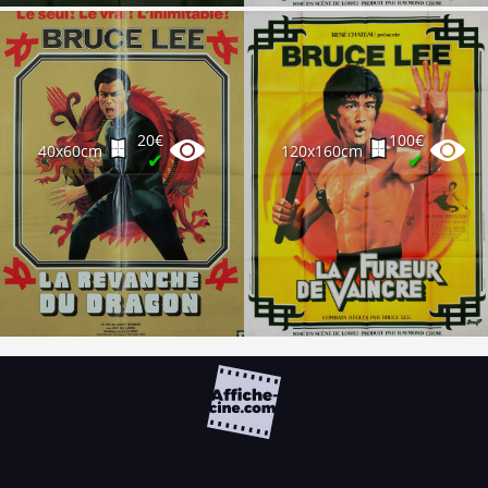
20€
100€
40x60cm
120x160cm
✔
✔
FAQ
PARTENAIRES
NEWSLETTER