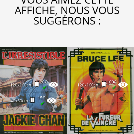
AFFICHE, NOUS VOUS
SUGGÉRONS :
20€
100€
120x160cm
120x160cm
✔
✔
15€
40x60cm
✔