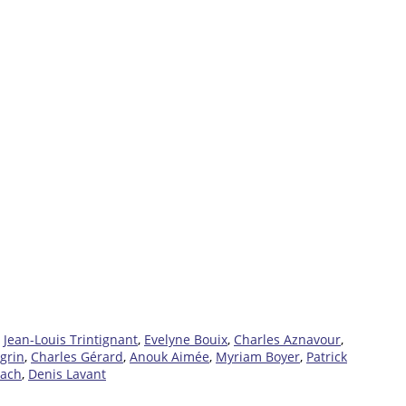
,
Jean-Louis Trintignant
,
Evelyne Bouix
,
Charles Aznavour
,
grin
,
Charles Gérard
,
Anouk Aimée
,
Myriam Boyer
,
Patrick
bach
,
Denis Lavant