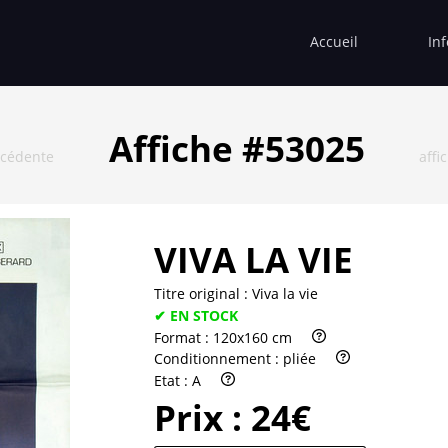
Accueil
In
Affiche #53025
écédente
affi
VIVA LA VIE
Titre original :
Viva la vie
✔ EN STOCK
Format :
120x160 cm
Conditionnement :
pliée
Etat :
A
Prix :
24€