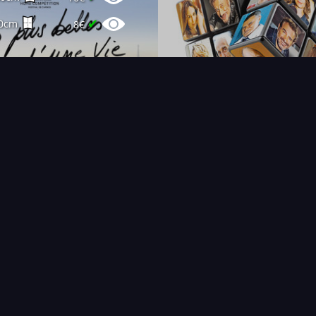
✔
0cm
8€
FAQ
PARTENAIRES
NEWSLETTER
CONTAC