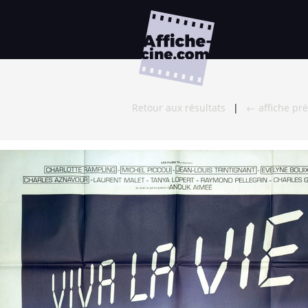
Retour aux résultats
|
← affiche pr