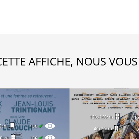
CETTE AFFICHE, NOUS VOUS
120x160cm
1
✔
0cm
15€
40x60cm
✔
60cm
16€