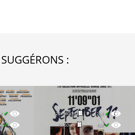
 SUGGÉRONS :
✔
✔
120x160cm
6€
20€
✔
✔
40x60cm
8€
10€