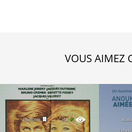
VOUS AIMEZ 
✔
60x80cm
40x6
25€
120x1