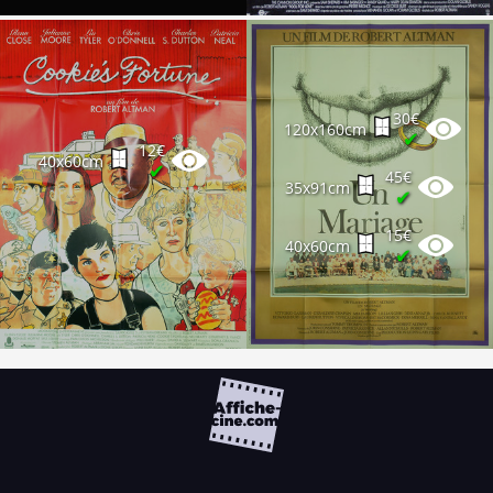
30€
120x160cm
✔
12€
40x60cm
✔
45€
35x91cm
✔
15€
40x60cm
✔
FAQ
PARTENAIRES
NEWSLETTER