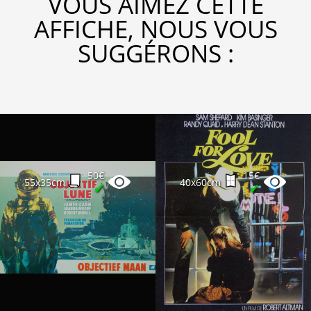
VOUS AIMEZ CETTE
AFFICHE, NOUS VOUS
SUGGÉRONS :
50€
15€
55x35cm
40x60cm
✔
✔