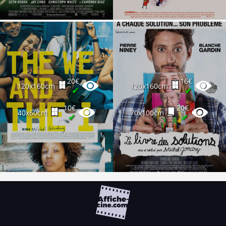
20€
16€
120x160cm
120x160cm
✔
✔
10€
20€
40x60cm
70x100cm
✔
✔