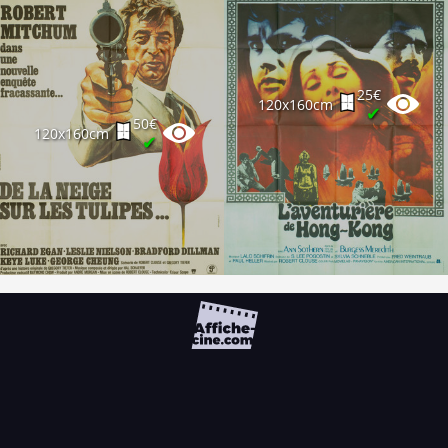
25€
120x160cm
✔
50€
120x160cm
✔
FAQ
PARTENAIRES
NEWSLETTER