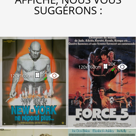
SUGGÉRONS :
20€
120x160cm
✔
45€
120x160cm
✔