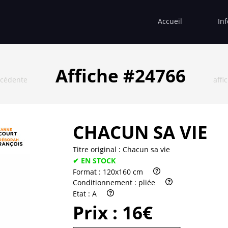
Accueil
In
Affiche #24766
écédente
affi
CHACUN SA VIE
Titre original :
Chacun sa vie
✔ EN STOCK
Format :
120x160 cm
Conditionnement :
pliée
Etat :
A
Prix :
16€