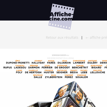
Retour aux résultats
|
← affiche pr