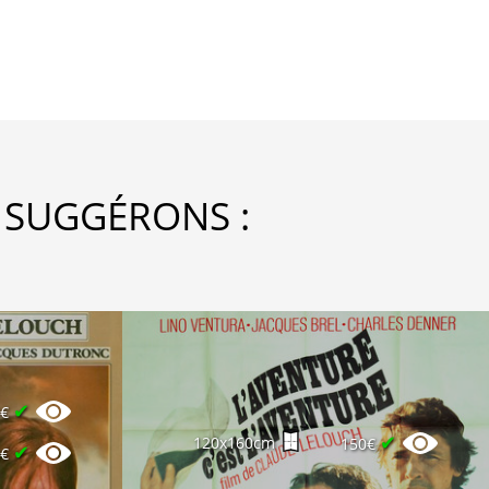
 SUGGÉRONS :
✔
0€
✔
120x160cm
150€
✔
0€