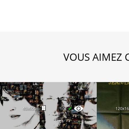
VOUS AIMEZ 
✔
40x60cm
120x1
10€