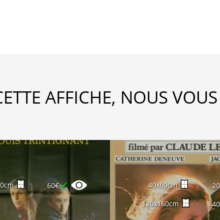
CETTE AFFICHE, NOUS VOUS
✔
60cm
40x60cm
60€
2
120x160cm
4