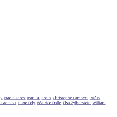
ay
,
Nadia Farès
,
Jean Dujardin
,
Christophe Lambert
,
Rufus
,
l Ladesou
,
Liane Foly
,
Béatrice Dalle
,
Elsa Zylberstein
,
William