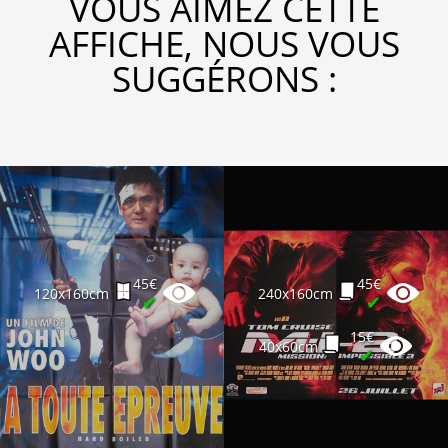
VOUS AIMEZ CETTE
AFFICHE, NOUS VOUS
SUGGÉRONS :
45€
45€
120x160cm
240x160cm
✔
✔
15€
40x60cm
✔