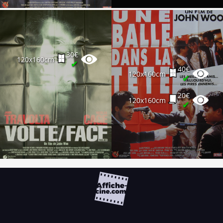
30€
120x160cm
✔
40€
120x160cm
✔
20€
120x160cm
✔