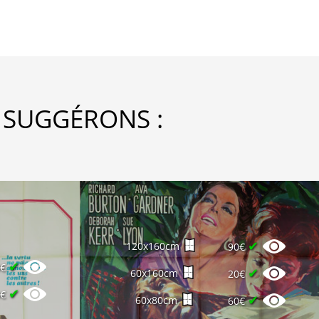
 SUGGÉRONS :
✔
120x160cm
90€
✔
0€
✔
60x160cm
20€
✔
0€
✔
60x80cm
60€