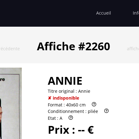
Accueil
In
Affiche #2260
récédente
affic
ANNIE
Titre original :
Annie
✘ indisponible
Format :
40x60 cm
Conditionnement :
pliée
Etat :
A
Prix :
-- €