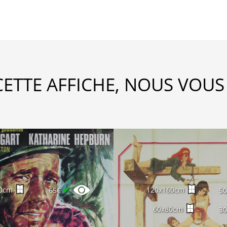
CETTE AFFICHE, NOUS VOUS
✔
0cm
120x160cm
65€
5
60x80cm
3