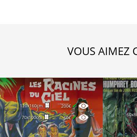
VOUS AIMEZ 
✔
120x160cm
200€
60x8
✔
70x100cm
60€