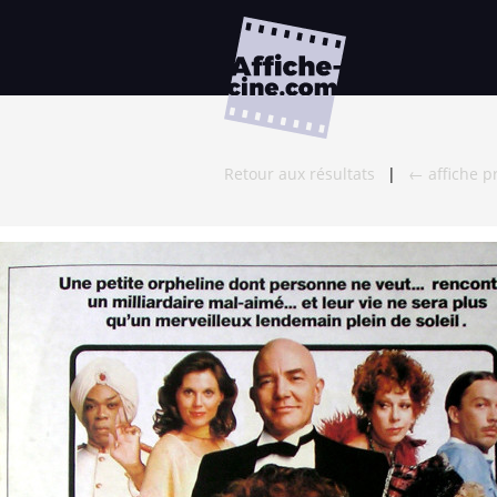
Retour aux résultats
|
← affiche p