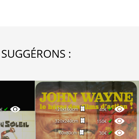
 SUGGÉRONS :
✔
✔
120x160cm
0€
40€
✔
320x240cm
150€
✔
60x80cm
30€