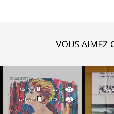
VOUS AIMEZ 
✔
36x49cm
120x1
45€
✔
120x160cm
120€