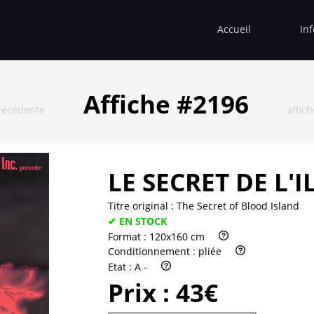
Accueil
In
Affiche #2196
récédente
affic
LE SECRET DE L'
Titre original :
The Secret of Blood Island
✔ EN STOCK
Format :
120x160 cm
Conditionnement :
pliée
Etat :
A -
Prix :
43€