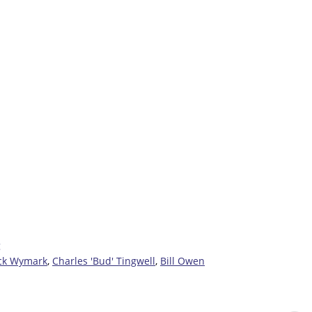
g
ick Wymark
,
Charles 'Bud' Tingwell
,
Bill Owen