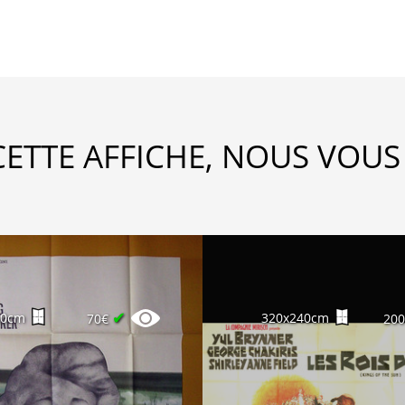
CETTE AFFICHE, NOUS VOUS
✔
60cm
320x240cm
70€
20