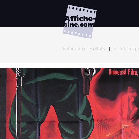
Retour aux résultats
|
← affiche p