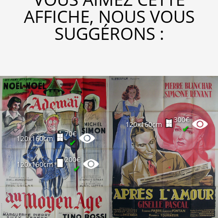
AFFICHE, NOUS VOUS
SUGGÉRONS :
300€
120x160cm
✔
70€
120x160cm
✔
200€
120x160cm
✔