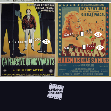
100€
60x80cm
✔
150€
120x160cm
✔
100€
80x120cm
✔
FAQ
PARTENAIRES
NEWSLETTER