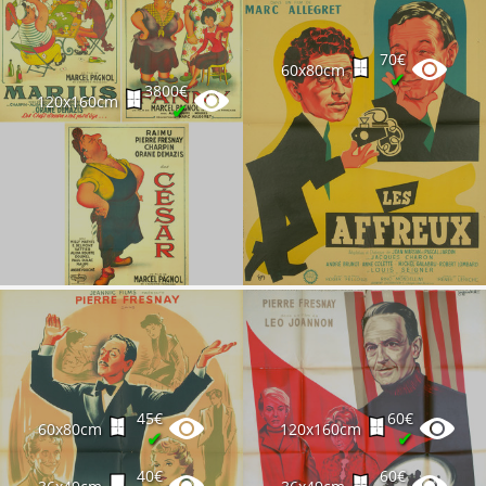
70€
60x80cm
✔
3800€
120x160cm
✔
45€
60€
60x80cm
120x160cm
✔
✔
40€
60€