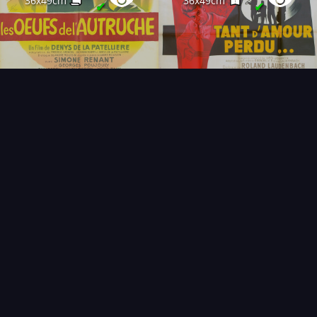
36x49cm
36x49cm
✔
✔
FAQ
PARTENAIRES
NEWSLETTER
CONTACT
NOUVEAUTÉS
THÉMATIQUES
AFFICHE
ÉTAT
VENDU
COLLECTIONNEUR