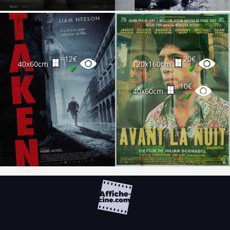
12€
20€
40x60cm
120x160cm
✔
✔
10€
40x60cm
✔