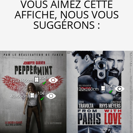
VOUS AIMEZ CETTE
AFFICHE, NOUS VOUS
SUGGÉRONS :
20€
120x160cm
✔
16€
120x160cm
✔
10€
40x60cm
✔