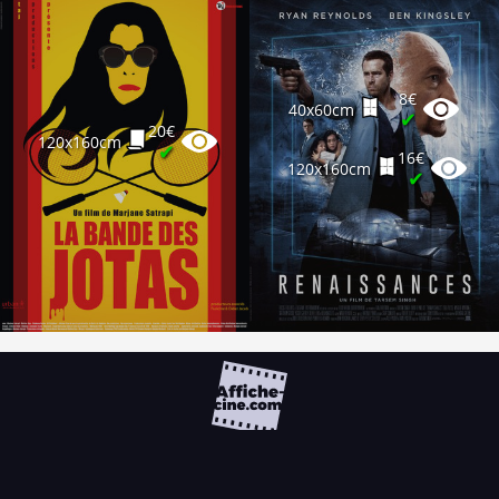
8€
40x60cm
✔
20€
120x160cm
✔
16€
120x160cm
✔
FAQ
PARTENAIRES
NEWSLETTER