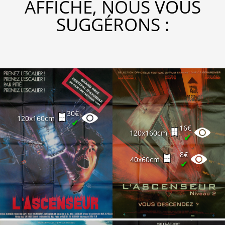
AFFICHE, NOUS VOUS
SUGGÉRONS :
30€
120x160cm
✔
16€
120x160cm
✔
8€
40x60cm
✔