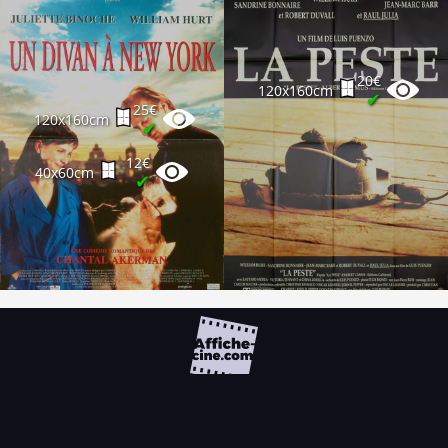
20€
120x160cm
✔
25€
120x160cm
✔
12€
40x60cm
✔
FAQ
PARTENAIRES
NEWSLETTER