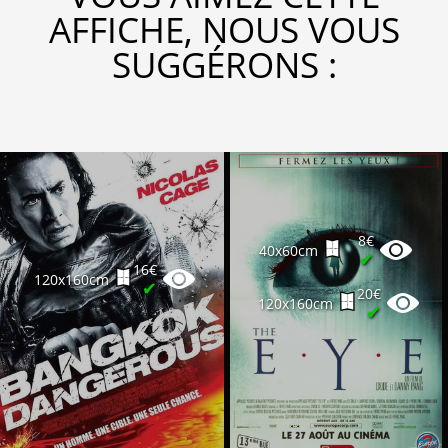
AFFICHE, NOUS VOUS
SUGGÉRONS :
8€
40x60cm
✔
16€
120x160cm
✔
20€
120x160cm
✔