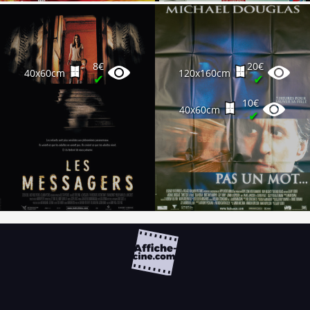
8€
20€
40x60cm
120x160cm
✔
✔
10€
40x60cm
✔
FAQ
PARTENAIRES
NEWSLETTER