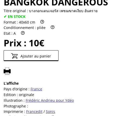
BANGKOK DANGEROUS
Titre original :
บางกอกแดนเจอรัส เพชฌฆาตเงียบ อันตราย
✔ EN STOCK
Format :
40x60 cm
Conditionnement :
pliée
Etat :
A
Prix :
10€
Ajouter au panier
L’affiche
Pays d’origine :
France
Edition :
originale
Illustration :
Frédéric Andrieu pour Ydéo
Photographe :
Imprimerie :
Francedit
/
Sonis