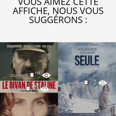
VOUS AIMEZ CETTE
AFFICHE, NOUS VOUS
SUGGÉRONS :
16€
120x160cm
✔
10€
40x60cm
✔
8€
40x60cm
✔