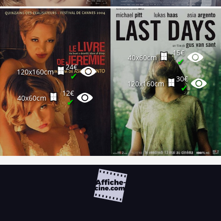
15€
40x60cm
✔
24€
120x160cm
✔
30€
120x160cm
✔
12€
40x60cm
✔
FAQ
PARTENAIRES
NEWSLETTER