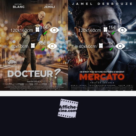
16€
16€
120x160cm
120x160cm
✔
✔
10€
8€
40x60cm
40x60cm
✔
✔
FAQ
PARTENAIRES
NEWSLETTER