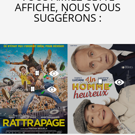
AFFICHE, NOUS VOUS
SUGGÉRONS :
16€
120x160cm
✔
10€
40x60cm
✔
8€
40x60cm
✔