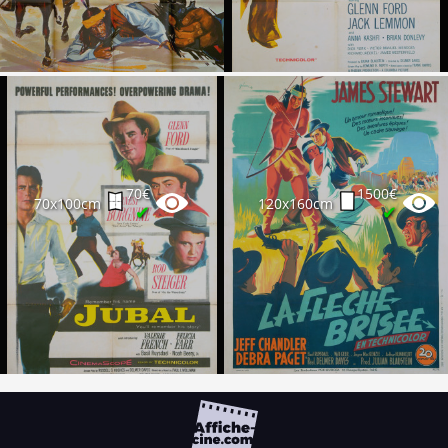
70€
1500€
70x100cm
120x160cm
✔
✔