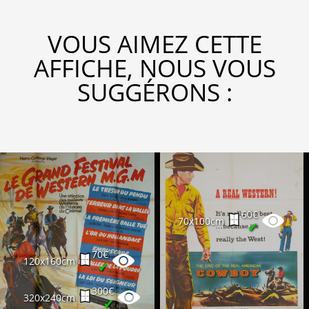
VOUS AIMEZ CETTE
AFFICHE, NOUS VOUS
SUGGÉRONS :
60€
70x100cm
✔
70€
120x160cm
✔
300€
320x240cm
✔