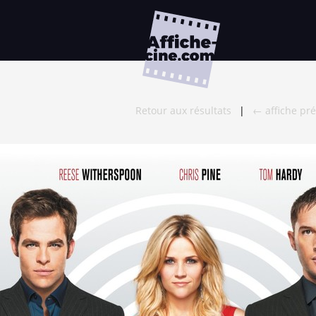
Retour aux résultats
|
← affiche pr