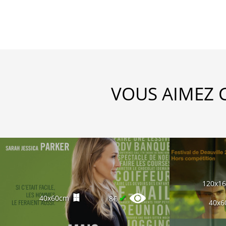
VOUS AIMEZ 
120x1
✔
40x60cm
8€
40x6