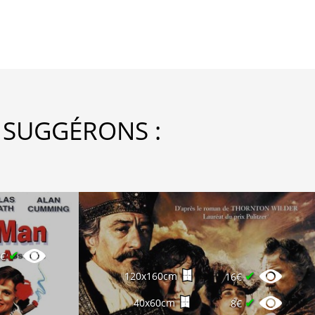
 SUGGÉRONS :
✔
8€
✔
120x160cm
16€
✔
40x60cm
8€