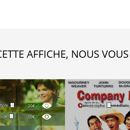
CETTE AFFICHE, NOUS VOUS
✔
60cm
40x60cm
20€
✔
0cm
10€