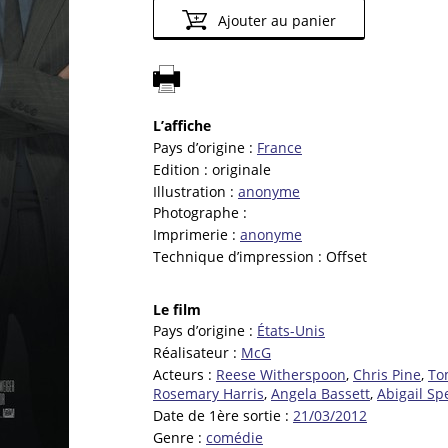
Ajouter au panier
L’affiche
Pays d’origine :
France
Edition :
originale
Illustration :
anonyme
Photographe :
Imprimerie :
anonyme
Technique d’impression :
Offset
Le film
Pays d’origine :
États-Unis
Réalisateur :
McG
Acteurs :
Reese Witherspoon
,
Chris Pine
,
To
Rosemary Harris
,
Angela Bassett
,
Abigail Sp
Date de 1ère sortie :
21/03/2012
Genre :
comédie