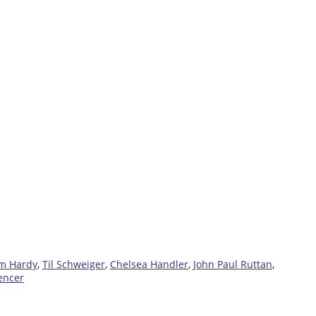
m Hardy
,
Til Schweiger
,
Chelsea Handler
,
John Paul Ruttan
,
encer