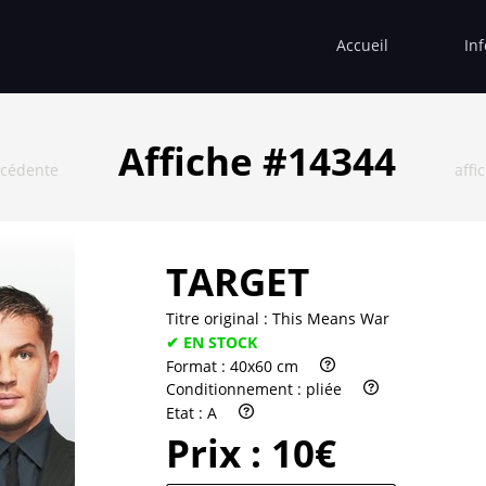
Accueil
In
Affiche #14344
écédente
affi
TARGET
Titre original :
This Means War
✔ EN STOCK
Format :
40x60 cm
Conditionnement :
pliée
Etat :
A
Prix :
10€