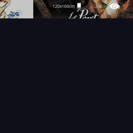
✔
120x160cm
20€
T