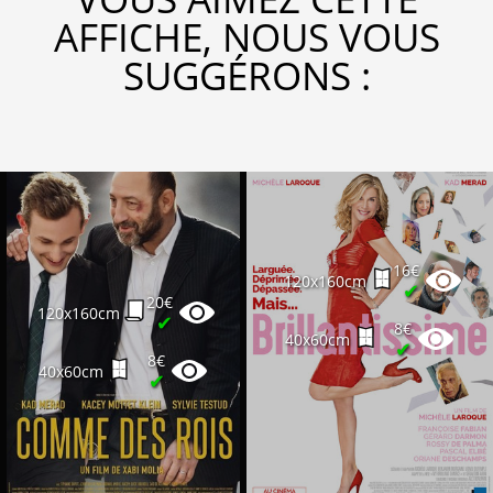
AFFICHE, NOUS VOUS
SUGGÉRONS :
16€
120x160cm
✔
20€
120x160cm
✔
8€
40x60cm
✔
8€
40x60cm
✔