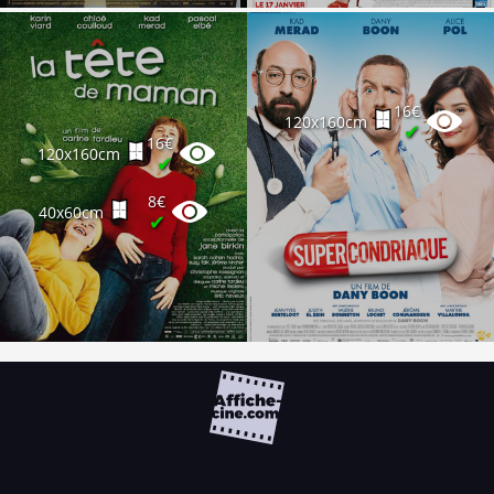
16€
120x160cm
✔
16€
120x160cm
✔
8€
40x60cm
✔
FAQ
PARTENAIRES
NEWSLETTER