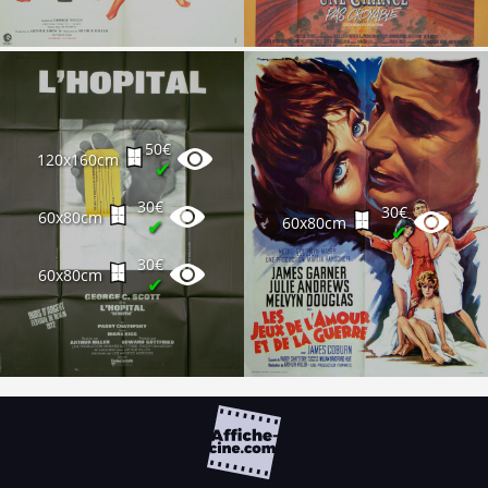
50€
120x160cm
✔
30€
30€
60x80cm
60x80cm
✔
✔
30€
60x80cm
✔