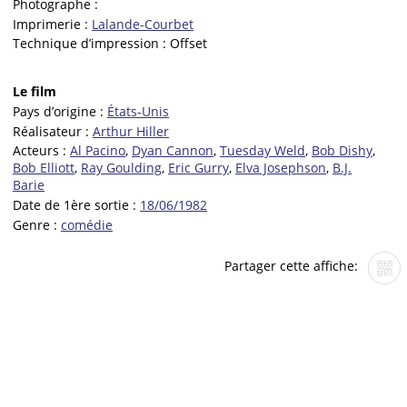
Photographe :
Imprimerie :
Lalande-Courbet
Technique d’impression :
Offset
Le film
Pays d’origine :
États-Unis
Réalisateur :
Arthur Hiller
Acteurs :
Al Pacino
,
Dyan Cannon
,
Tuesday Weld
,
Bob Dishy
,
Bob Elliott
,
Ray Goulding
,
Eric Gurry
,
Elva Josephson
,
B.J.
Barie
Date de 1ère sortie :
18/06/1982
Genre :
comédie
Partager cette affiche: