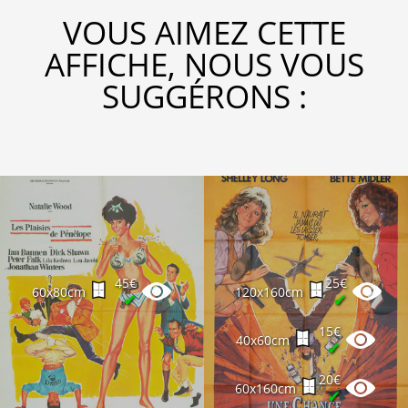
VOUS AIMEZ CETTE
AFFICHE, NOUS VOUS
SUGGÉRONS :
45€
25€
60x80cm
120x160cm
✔
✔
15€
40x60cm
✔
20€
60x160cm
✔