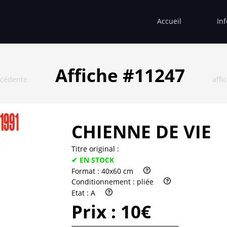
Accueil
In
Affiche #11247
écédente
affi
CHIENNE DE VIE
Titre original :
✔ EN STOCK
Format :
40x60 cm
Conditionnement :
pliée
Etat :
A
Prix :
10€