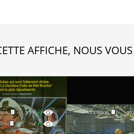
CETTE AFFICHE, NOUS VOUS
✔
60cm
400x300cm
30€
30
✔
0cm
15€