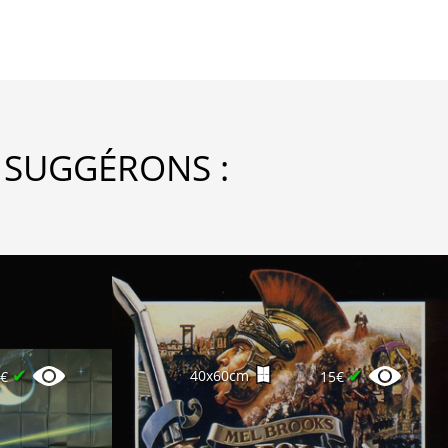
 SUGGÉRONS :
✔
✔
40x60cm
0€
15€