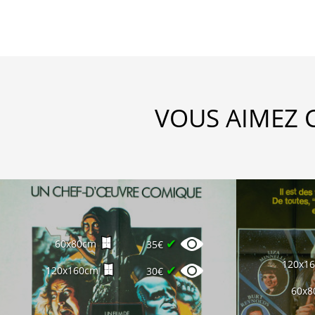
VOUS AIMEZ 
✔
60x80cm
35€
120x1
✔
120x160cm
30€
60x8