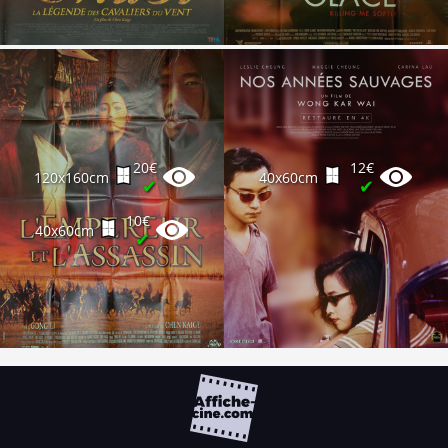
20€
12€
120x160cm
40x60cm
✔
✔
10€
40x60cm
✔