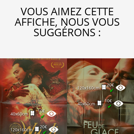
VOUS AIMEZ CETTE
AFFICHE, NOUS VOUS
SUGGÉRONS :
20€
120x160cm
✔
10€
40x60cm
✔
10€
40x60cm
✔
20€
120x160cm
✔