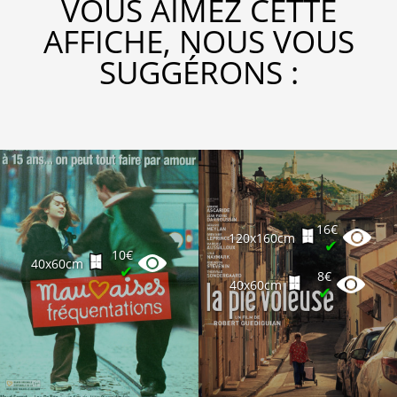
VOUS AIMEZ CETTE
AFFICHE, NOUS VOUS
SUGGÉRONS :
16€
120x160cm
✔
10€
40x60cm
✔
8€
40x60cm
✔