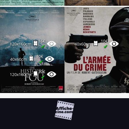
16€
10€
120x160cm
40x60cm
✔
✔
10€
40x60cm
✔
20€
120x160cm
✔