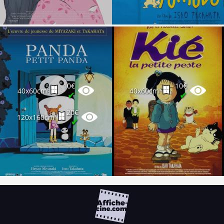
10€
10€
40x60cm
40x60cm
✔
✔
20€
120x160cm
✔