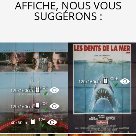
AFFICHE, NOUS VOUS
SUGGÉRONS :
900€
120x160cm
✔
20€
120x160cm
✔
20€
120x160cm
✔
12€
40x60cm
✔