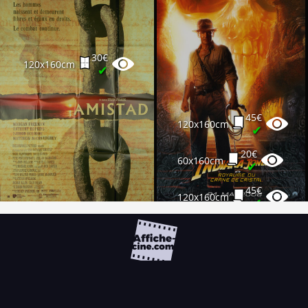
30€
120x160cm
✔
45€
120x160cm
✔
20€
60x160cm
✔
45€
120x160cm
✔
FAQ
PARTENAIRES
NEWSLETTER