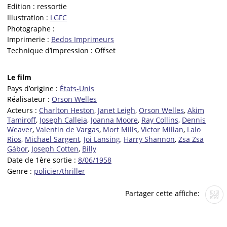
Edition :
ressortie
Illustration :
LGFC
Photographe :
Imprimerie :
Bedos Imprimeurs
Technique d’impression :
Offset
Le film
Pays d’origine :
États-Unis
Réalisateur :
Orson Welles
Acteurs :
Charlton Heston
,
Janet Leigh
,
Orson Welles
,
Akim
Tamiroff
,
Joseph Calleia
,
Joanna Moore
,
Ray Collins
,
Dennis
Weaver
,
Valentin de Vargas
,
Mort Mills
,
Victor Millan
,
Lalo
Rios
,
Michael Sargent
,
Joi Lansing
,
Harry Shannon
,
Zsa Zsa
Gábor
,
Joseph Cotten
,
Billy
Date de 1ère sortie :
8/06/1958
Genre :
policier/thriller
Partager cette affiche: