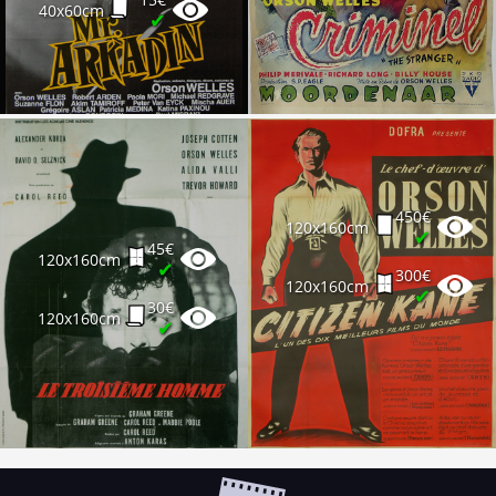
40x60cm
✔
450€
120x160cm
✔
45€
120x160cm
✔
300€
120x160cm
✔
30€
120x160cm
✔