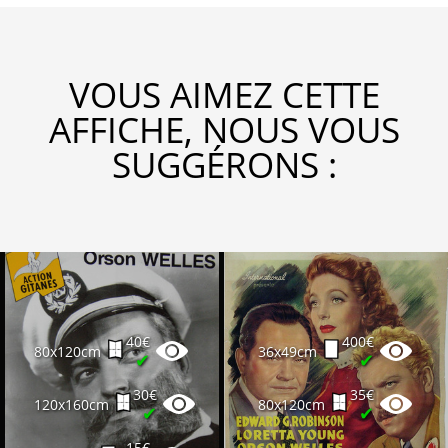
VOUS AIMEZ CETTE
AFFICHE, NOUS VOUS
SUGGÉRONS :
40€
400€
80x120cm
36x49cm
✔
✔
30€
35€
120x160cm
80x120cm
✔
✔
15€