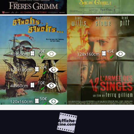
30€
45€
40x60cm
120x160cm
✔
✔
20€
120x160cm
✔
10€
40x60cm
✔
50€
120x160cm
✔