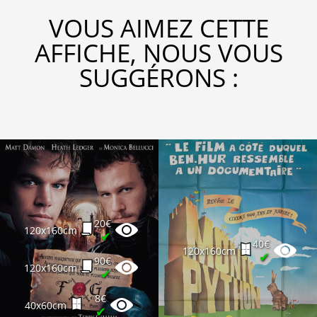
VOUS AIMEZ CETTE
AFFICHE, NOUS VOUS
SUGGÉRONS :
20€
120x160cm
✔
40€
120x160cm
✔
90€
120x160cm
✔
8€
40x60cm
✔