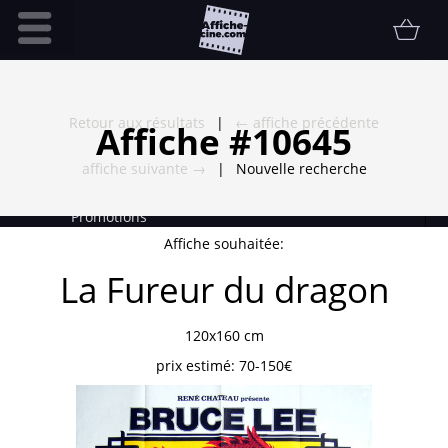
Accueil
Infos pratiques
Retour aux résultats
|
← affiche précédente
Affiche #10645
Affiche
affiche suivante →
|
Nouvelle recherche
Etat
Promotions
Affiche souhaitée:
Contact
La Fureur du dragon
FAQ
Communauté
120x160 cm
Collectionneur
prix estimé:
70-150€
Vendu
Thématiques