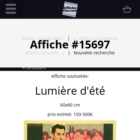
Accueil
Infos pratiques
Retour aux résultats
|
← affiche précédente
Affiche #15697
Affiche
affiche suivante →
|
Nouvelle recherche
Etat
Promotions
Affiche souhaitée:
Contact
Lumière d'été
FAQ
Communauté
60x80 cm
Collectionneur
prix estimé:
150-500€
Vendu
Thématiques